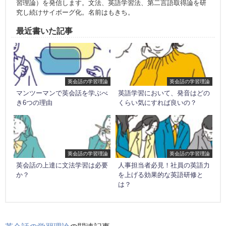
習理論）を発信します。文法、英語学習法、第二言語取得論を研
究し続けサイボーグ化。名前はもきち。
最近書いた記事
英会話の学習理論
英会話の学習理論
マンツーマンで英会話を学ぶべ
英語学習において、発音はどの
き6つの理由
くらい気にすれば良いの？
英会話の学習理論
英会話の学習理論
英会話の上達に文法学習は必要
人事担当者必見！社員の英語力
か？
を上げる効果的な英語研修と
は？