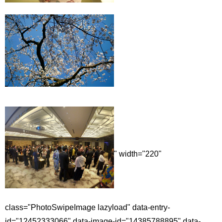
" width="220"
class="PhotoSwipeImage lazyload" data-entry-
id="12452333066" data-image-id="14385788895" data-