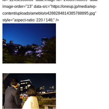
image-order="13" data-src="https://oneup.jp/media/wp-
content/uploads/ameblo/o4288284814385788895.jpg"
style="aspect-ratio: 220 / 146;" />