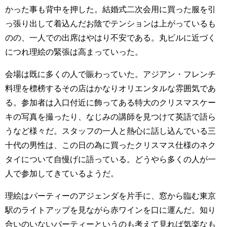
かった事も背中を押した。結婚式二次会用に買った服を引
っ張り出して着込んだお陰でテンションは上がっているも
のの、一人での出席はやはり不安である。丸ビルに近づく
につれ理絵の緊張は高まっていった。
会場は既に多くの人で賑わっていた。アジアン・フレンチ
料理を標榜するその店はかなりオリエンタルな雰囲気であ
る。参加者は入口付近に飾ってある特大のクリスマスケー
キの写真を撮ったり、なじみの講師を見つけて英語で語ら
うなど様々だ。スタッフの一人と熱心に話し込んでいる三
十代の男性は、この日の為に買ったクリスマス仕様のネク
タイについて自慢げに語っている。どうやら多くの人が一
人で参加してきているようだ。
理絵はパーティーのアジェンダを片手に、窓から臨む東京
駅のライトアップを見ながら赤ワインを口に運んだ。知り
合いのいないパーティーというのも考えて見れば気楽なも