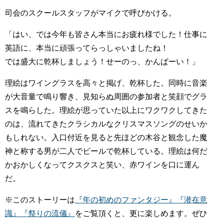
司会のスクールスタッフがマイクで呼びかける。
「はい、では今年も皆さん本当にお疲れ様でした！仕事に
英語に、本当に頑張ってらっしゃいましたね！
では盛大に乾杯しましょう！せーのっ、かんぱーい！」
理絵はワイングラスを高々と掲げ、乾杯した。同時に音楽
が大音量で鳴り響き、見知らぬ周囲の参加者と笑顔でグラ
スを鳴らした。理絵が思っていた以上にワクワクしてきた
のは、流れてきたクラシカルなクリスマスソングのせいか
もしれない。入口付近を見ると先ほどの木谷と観念した魔
神と称する男が二人でビールで乾杯している。理絵は何だ
かおかしくなってクスクスと笑い、赤ワインを口に運ん
だ。
※このストーリーは
『年の初めのファンタジー』
『潜在意
識』
『祭りの流儀』
をご覧頂くと、更に楽しめます。ぜひ