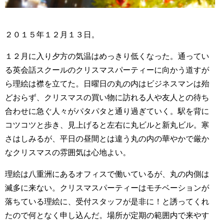
２０１５年１２月１３日。
１２月に入り夕方の気温はめっきり低くなった。通ってい
る英会話スクールのクリスマスパーティーに向かう道すが
ら理絵は襟を立てた。日曜日の丸の内はビジネスマンは殆
どおらず、クリスマスの買い物に訪れる人や友人との待ち
合わせに急ぐ人々がパタパタと通り過ぎていく。駅を背に
コツコツと歩き、見上げると左右に丸ビルと新丸ビル。寒
さはしみるが、平日の昼間とは違う丸の内の華やかで厳か
なクリスマスの雰囲気は心地よい。
理絵は八重洲にあるオフィスで働いているが、丸の内側は
滅多に来ない。クリスマスパーティーはモチベーションが
落ちている理絵に、受付スタッフが是非に！と誘ってくれ
たので何となく申し込んだ。場所が定期の範囲内で来やす