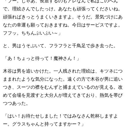
「フー。じゃあ、長居するのもアレなんで私はこのへん
で。理絵さんでしたっけ。あなたも頑張ってくださいね。
頑張ればきっとうまくいきますよ。そうだ。景気づけにあ
なたの幸運も願っておきますね。今日はサービスですよ。
フフッ。ちちんぷいぷい～」
と、男はうそぶいて、フラフラと千鳥足で歩き去った。
「あ！ちょっと待って！魔神さん！」
木谷は男を追いかけた。一人残された理絵は、キツネにつ
ままれたような気分になった。遠くの方で木谷が男に追い
つき、スーツの襟をむんずと捕まえているのが見える。改
めて会場を見渡すと大分人が増えてきており、熱気を帯び
つつあった。
「はい！お待たせしました！ではみなさん乾杯しますよ
ー。グラスちゃんと持ってますかー？」