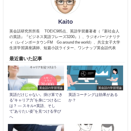
Kaito
英会話研究所所長 TOEIC985点、英語学習書著者（『新社会人
の英語』『ビジネス英語フレーズ3200』）、ラジオパーソナリテ
ィ（レインボータウンFM Go around the world）、共立女子大学
生涯学習講座講師、短篇小説ライター、ワンナップ英会話代表
最近書いた記事
英会話の学習理論
英会話の学習理論
英語だけじゃない。掛け算でき
英語コーチングは効果がある
る“キャリア力”を身につけるに
か？
は？ ― スキル×英語、そし
て“ありたい姿”を見つける学び
へ