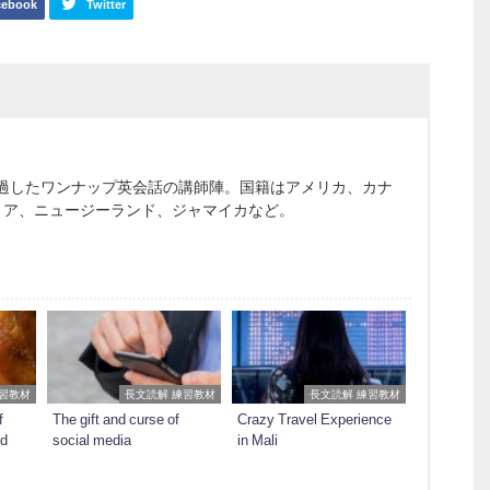
cebook
Twitter
通過したワンナップ英会話の講師陣。国籍はアメリカ、カナ
リア、ニュージーランド、ジャマイカなど。
練習教材
長文読解 練習教材
長文読解 練習教材
f
The gift and curse of
Crazy Travel Experience
ed
social media
in Mali