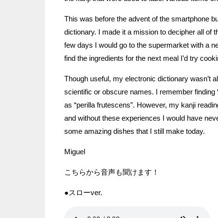
This was before the advent of the smartphone but 
dictionary. I made it a mission to decipher all of
few days I would go to the supermarket with a ne
find the ingredients for the next meal I’d try cooki
Though useful, my electronic dictionary wasn’t al
scientific or obscure names. I remember finding 
as “perilla frutescens”. However, my kanji reading
and without these experiences I would have never
some amazing dishes that I still make today.
Miguel
こちらから音声も聞けます！
●スローver.