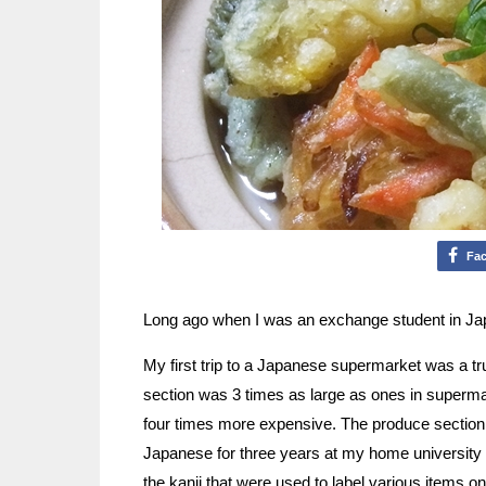
Fa
Long ago when I was an exchange student in Jap
My first trip to a Japanese supermarket was a tr
section was 3 times as large as ones in superma
four times more expensive. The produce section w
Japanese for three years at my home university 
the kanji that were used to label various items on