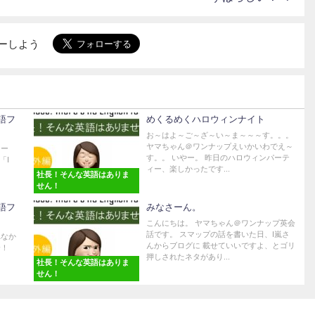
ォローしよう
語フ
めくるめくハロウィンナイト
お～はよ～ご～ざ～い～ま～～～す。。。
ヤマちゃん＠ワンナップえいかいわでえ～
レー
す。。 いやー。 昨日のハロウィンパーテ
「I
ィー、楽しかったです...
社長！そんな英語はありま
せん！
語フ
みなさーん。
こんにちは。 ヤマちゃん＠ワンナップ英会
話です。 スマップの話を書いた日、I嵐さ
れなか
んからブログに 載せていいですよ、とゴリ
介！
押しされたネタがあり...
社長！そんな英語はありま
せん！