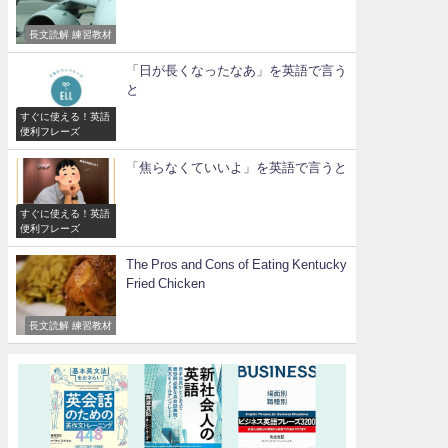
長文読解 練習教材
「日が長くなったなあ」を英語で言う
と
すぐに使える！英語
便利フレーズ
「焦らなくていいよ」を英語で言うと
すぐに使える！英語
便利フレーズ
The Pros and Cons of Eating Kentucky
Fried Chicken
長文読解 練習教材