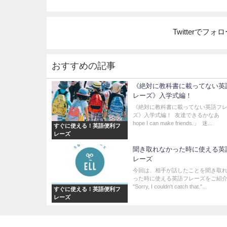
Twitterでフ
おすすめの記事
《絶対に教科書に載ってない英
レーズ》入学式編！
《絶対に教科書に載ってない英語フ
ズ》入学式編！ ⁡ 友達できるかなあ 
hope I can make friends.」 ⁡ 迷...
すぐに使える！英語便利フ
レーズ
聞き取れなかった時に使える英
レーズ
今回は、相手が話したことを聞き取
った時に使える英語フレーズをご紹
"Sorry, I couldn't catch that."...
すぐに使える！英語便利フ
レーズ