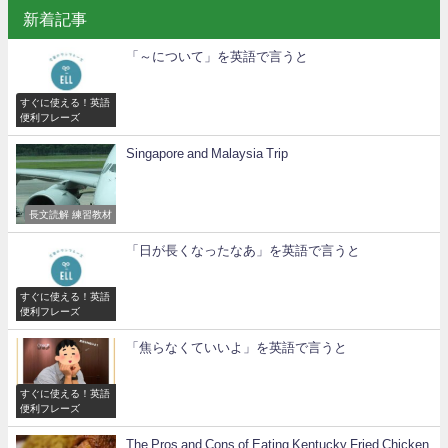
新着記事
「～について」を英語で言うと
すぐに使える！英語
便利フレーズ
Singapore and Malaysia Trip
長文読解 練習教材
「日が長くなったなあ」を英語で言うと
すぐに使える！英語
便利フレーズ
「焦らなくていいよ」を英語で言うと
すぐに使える！英語
便利フレーズ
The Pros and Cons of Eating Kentucky Fried Chicken