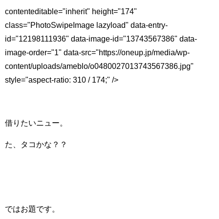
contenteditable="inherit" height="174"
class="PhotoSwipeImage lazyload" data-entry-
id="12198111936" data-image-id="13743567386" data-
image-order="1" data-src="https://oneup.jp/media/wp-
content/uploads/ameblo/o0480027013743567386.jpg"
style="aspect-ratio: 310 / 174;" />
借りたいニュー。
た、タコかな？？
ではお題です。