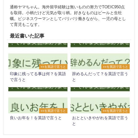
通称ヤマちゃん。海外留学経験は無いものの努力でTOEIC950点
を取得。小柄だけど元気が取り柄。好きなものはビールと生牡
蠣。ビジネスウーマンとしてバリバリ働きながら、一児の母とし
て育児もこなす。
最近書いた記事
○○を英語で言うと
○○を英語で言うと
印象に残ってる事は何？を英語
辞めるんだって？を英語で言う
で言うと
と
○○を英語で言うと
○○を英語で言うと
良いお年を！を英語で言うと
おとといきやがれを英語で言う
と