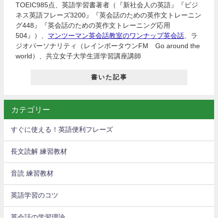
TOEIC985点、英語学習書著者（『新社会人の英語』『ビジ
ネス英語フレーズ3200』『英会話のための英作文トレーニン
グ448』『英会話のための英作文トレーニング応用
504』）、
マンツーマン英会話教室のワンナップ英会話
、ラ
ジオパーソナリティ（レインボータウンFM Go around the
world）、共立女子大学生涯学習講座講師
書いた記事
カテゴリー
すぐに使える！英語便利フレーズ
長文読解 練習教材
音読 練習教材
英語学習のコツ
英会話の学習理論