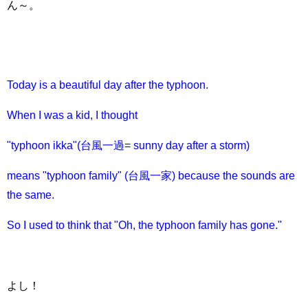
ん～。
Today is a beautiful day after the typhoon.
When I was a kid, I thought
"typhoon ikka"(台風一過= sunny day after a storm)
means "typhoon family" (台風一家) because the sounds are
the same.
So I used to think that "Oh, the typhoon family has gone."
よし！