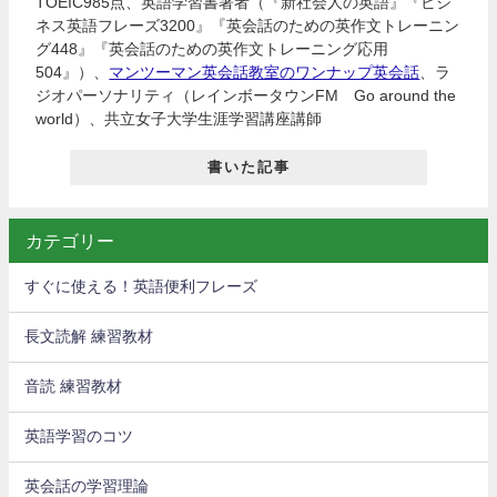
TOEIC985点、英語学習書著者（『新社会人の英語』『ビジ
ネス英語フレーズ3200』『英会話のための英作文トレーニン
グ448』『英会話のための英作文トレーニング応用
504』）、
マンツーマン英会話教室のワンナップ英会話
、ラ
ジオパーソナリティ（レインボータウンFM Go around the
world）、共立女子大学生涯学習講座講師
書いた記事
カテゴリー
すぐに使える！英語便利フレーズ
長文読解 練習教材
音読 練習教材
英語学習のコツ
英会話の学習理論