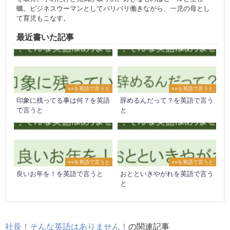
蠣。ビジネスウーマンとしてバリバリ働きながら、一児の母とし
て育児もこなす。
最近書いた記事
○○を英語で言うと
○○を英語で言うと
印象に残ってる事は何？を英語
辞めるんだって？を英語で言う
で言うと
と
○○を英語で言うと
○○を英語で言うと
良いお年を！を英語で言うと
おとといきやがれを英語で言う
と
社長！そんな英語はありません！
の関連記事