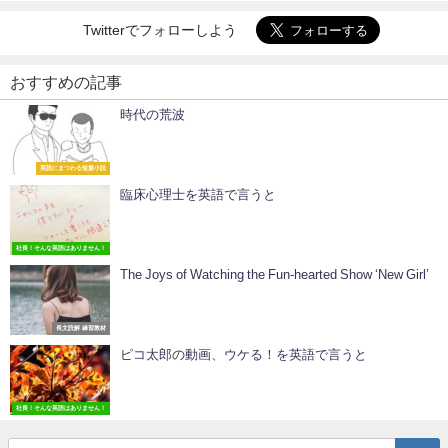
Twitterでフォローしよう
おすすめの記事
時代の荒波
英語にまつわる短篇小説
臨床心理士を英語で言うと
社長！そんな英語はありません！
The Joys of Watching the Fun-hearted Show ‘New Girl’
長文読解 練習教材
ピコ太郎の動画、ウケる！を英語で言うと
社長！そんな英語はありません！