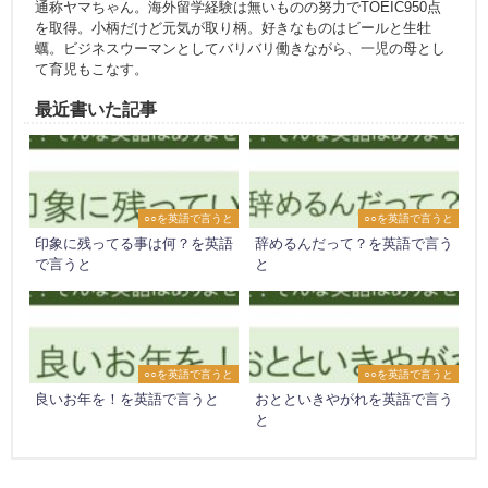
通称ヤマちゃん。海外留学経験は無いものの努力でTOEIC950点
を取得。小柄だけど元気が取り柄。好きなものはビールと生牡
蠣。ビジネスウーマンとしてバリバリ働きながら、一児の母とし
て育児もこなす。
最近書いた記事
○○を英語で言うと
○○を英語で言うと
印象に残ってる事は何？を英語
辞めるんだって？を英語で言う
で言うと
と
○○を英語で言うと
○○を英語で言うと
良いお年を！を英語で言うと
おとといきやがれを英語で言う
と