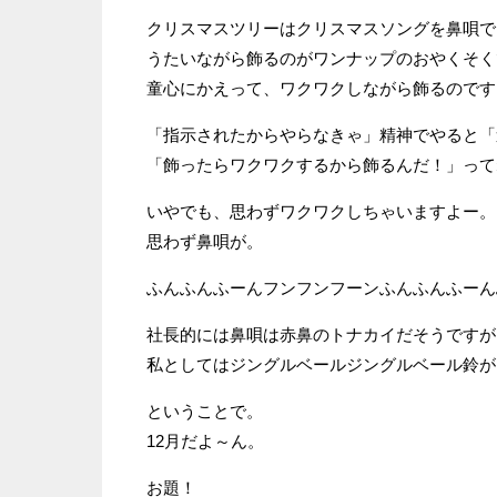
クリスマスツリーはクリスマスソングを鼻唄で
うたいながら飾るのがワンナップのおやくそく
童心にかえって、ワクワクしながら飾るのです
「指示されたからやらなきゃ」精神でやると「
「飾ったらワクワクするから飾るんだ！」って
いやでも、思わずワクワクしちゃいますよー。
思わず鼻唄が。
ふんふんふーんフンフンフーンふんふんふーん
社長的には鼻唄は赤鼻のトナカイだそうですが
私としてはジングルベールジングルベール鈴が
ということで。
12月だよ～ん。
お題！