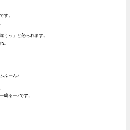
です。
。
違うっ」と怒られます。
ね。
ふふーん♪
、
ー鳴るー♪です。