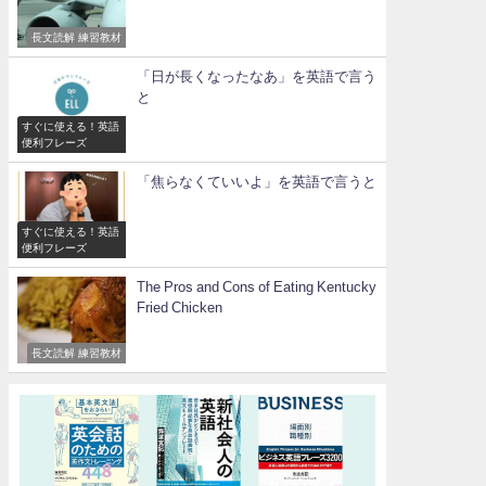
長文読解 練習教材
「日が長くなったなあ」を英語で言う
と
すぐに使える！英語
便利フレーズ
「焦らなくていいよ」を英語で言うと
すぐに使える！英語
便利フレーズ
The Pros and Cons of Eating Kentucky
Fried Chicken
長文読解 練習教材